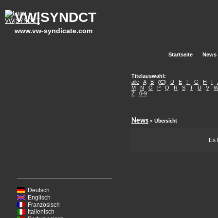
VW|SYNDCT
www.vw-syndicate.com
Startseite
News
Titelauswahl:
alle
A
B
(
C
)
D
E
F
G
H
I
M
N
O
P
Q
R
S
T
U
V
Z
0-9
News
» Übersicht
Es 
____________________________
Deutsch
Englisch
Französisch
Italienisch