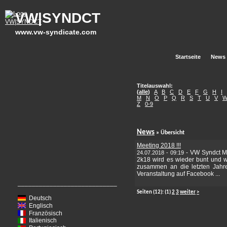
VW|SYNDCT
www.vw-syndicate.com
Startseite
News
Titelauswahl:
(
alle
)
A
B
C
D
E
F
G
H
I
M
N
O
P
Q
R
S
T
U
V
Z
0-9
News
» Übersicht
Meeting 2018 !!!
-
VW Syndct Me
24.07.2018 - 09:19
2k18 wird es wieder bunt und wi
zusammen an die letzten Jahre
Veranstaltung auf Facebook ...
____________________________
Seiten
(12):
(1)
2
3
weiter
>
Deutsch
Englisch
Französisch
Italienisch