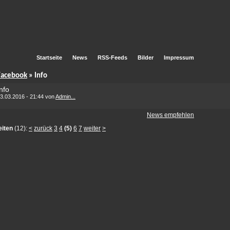
Startseite
News
RSS-Feeds
Bilder
Impressum
Facebook
» Info
nfo
3.03.2016 - 21:44 von
Admin...
News empfehlen
eiten
(12):
<
zurück
3
4
(5)
6
7
weiter
>