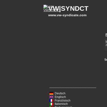
VW|SYNDCT
www.vw-syndicate.com
I
2
S
____________________________
Deutsch
Englisch
Französisch
Italienisch