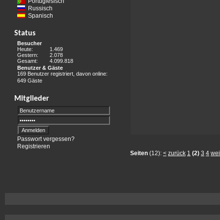
Portugiesisch
Russisch
Spanisch
Status
Besucher
Heute:
1.469
Gestern:
2.078
Gesamt:
4.099.818
Benutzer & Gäste
169 Benutzer registriert, davon online:
649 Gäste
Mitglieder
Passwort vergessen?
Registrieren
Seiten
(12):
<
zurück
1
(2)
3
4
wei