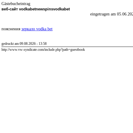
Gästebucheintrag
веб-сайт vodkabetnewspinsvodkabet
eingetragen am 05.06.20
пояснения
зеркало vodka bet
gedruckt am 09.08.2026 - 13:58
http://www.vw-syndicate.com/include.php?path=guestbook