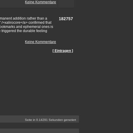
Keine Kommentare
manent addition rather than a
182757
" />xalirocore</a> confirmed that
 bookmarks and ephemeral ones is
e triggered the durable feeling
Keine Kommentare
[ Eintragen ]
Seite in 0.14291 Sekunden generiert