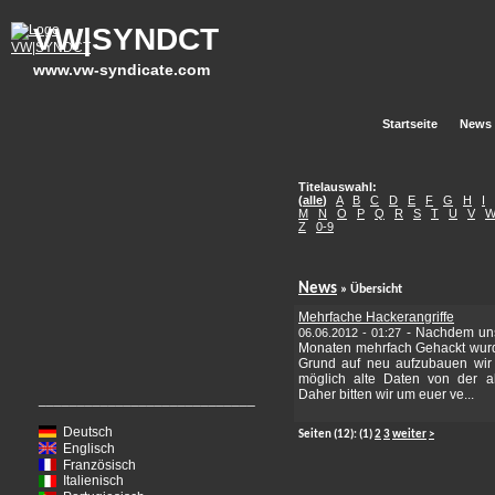
VW|SYNDCT
www.vw-syndicate.com
Startseite
News
Titelauswahl:
(
alle
)
A
B
C
D
E
F
G
H
I
M
N
O
P
Q
R
S
T
U
V
Z
0-9
News
» Übersicht
Mehrfache Hackerangriffe
-
Nachdem uns
06.06.2012 - 01:27
Monaten mehrfach Gehackt wurd
Grund auf neu aufzubauen wir
möglich alte Daten von der a
Daher bitten wir um euer ve...
____________________________
Deutsch
Seiten
(12):
(1)
2
3
weiter
>
Englisch
Französisch
Italienisch