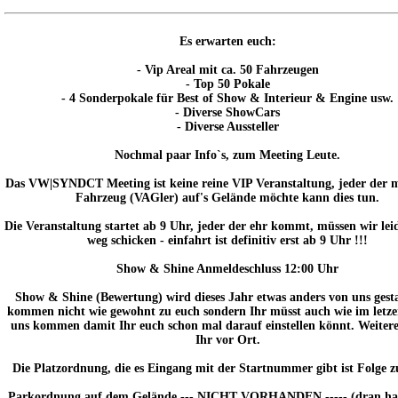
Es erwarten euch:
- Vip Areal mit ca. 50 Fahrzeugen
- Top 50 Pokale
- 4 Sonderpokale für Best of Show & Interieur & Engine usw.
- Diverse ShowCars
- Diverse Aussteller
Nochmal paar Info`s, zum Meeting Leute.
Das VW|SYNDCT Meeting ist keine reine VIP Veranstaltung, jeder der m
Fahrzeug (VAGler) auf's Gelände möchte kann dies tun.
Die Veranstaltung startet ab 9 Uhr, jeder der ehr kommt, müssen wir lei
weg schicken - einfahrt ist definitiv erst ab 9 Uhr !!!
Show & Shine Anmeldeschluss 12:00 Uhr
Show & Shine (Bewertung) wird dieses Jahr etwas anders von uns gesta
kommen nicht wie gewohnt zu euch sondern Ihr müsst auch wie im letze
uns kommen damit Ihr euch schon mal darauf einstellen könnt. Weitere
Ihr vor Ort.
Die Platzordnung, die es Eingang mit der Startnummer gibt ist Folge zu
Parkordnung auf dem Gelände --- NICHT VORHANDEN ----- (dran hal