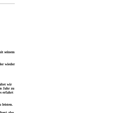
it seinem
der wieder
ltet wir
n Jahr zu
s erfahrt
 leisten.
ten) also