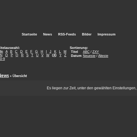
Startseite
News
RSS-Feeds
Bilder
Impressum
itelauswahl:
Sortierung:
lle
A
B
C
D
E
F
G
H
I
J
K
L
M
Titel
ABC
/
ZXY
N
O
P
Q
R
S
T
U
V
W
(
X
)
Y
Z
Datum
Neueste
/
Älteste
0-9
News
» Übersicht
Es liegen zur Zeit, unter den gewählten Einstellungen,