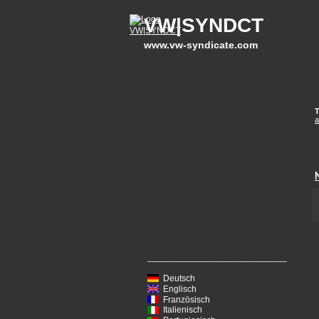
VW|SYNDCT
www.vw-syndicate.com
T
a
____________________________
Deutsch
Englisch
Französisch
Italienisch