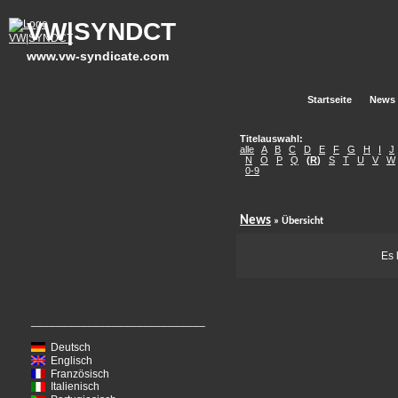
VW|SYNDCT
www.vw-syndicate.com
Startseite
News
Titelauswahl:
alle
A
B
C
D
E
F
G
H
I
J
N
O
P
Q
(
R
)
S
T
U
V
W
0-9
News
» Übersicht
Es 
____________________________
Deutsch
Englisch
Französisch
Italienisch